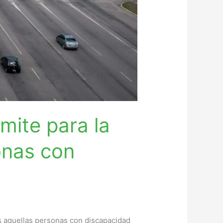
ámite para la
onas con
s aquellas personas con discapacidad