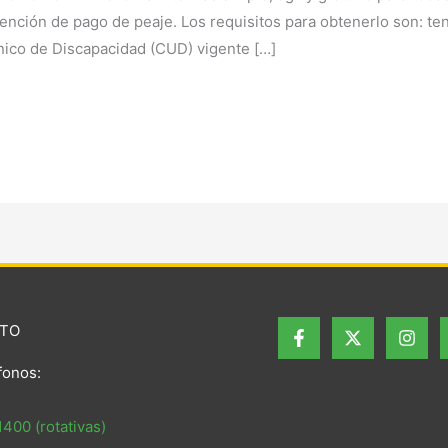
nción de pago de peaje. Los requisitos para obtenerlo son: tene
Único de Discapacidad (CUD) vigente […]
TO
fonos:
400 (rotativas)