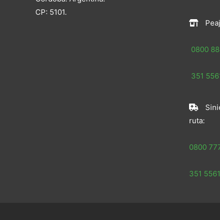
CP: 5101.
Peaj
0800 88
351 5561
Sini
ruta:
0800 77
351 5561