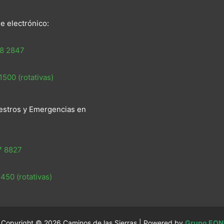
e electrónico:
8 2847
500 (rotativas)
estros y Emergencias en
7 8827
450 (rotativas)
Copyright © 2026 Caminos de las Sierras | Powered by
Grupo EON