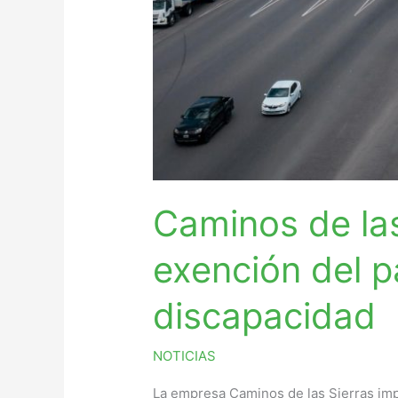
discapacidad
Caminos de las 
exención del 
discapacidad
NOTICIAS
La empresa Caminos de las Sierras imp