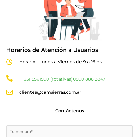
Horarios de Atención a Usuarios
Horario - Lunes a Viernes de 9 a 16 hs
351 5561500 (rotativas)
0800 888 2847
clientes@camsierras.com.ar
Contáctenos