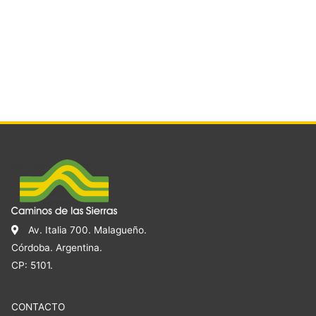
Av. Italia 700. Malagueño.
Córdoba. Argentina.
CP: 5101.
CONTACTO