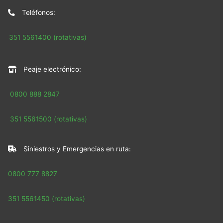
Teléfonos:
351 5561400 (rotativas)
Peaje electrónico:
0800 888 2847
351 5561500 (rotativas)
Siniestros y Emergencias en ruta:
0800 777 8827
351 5561450 (rotativas)