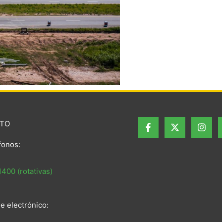
TO
fonos:
400 (rotativas)
e electrónico: