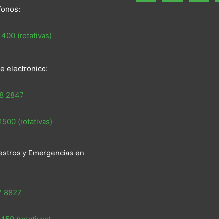
fonos:
400 (rotativas)
e electrónico:
8 2847
500 (rotativas)
estros y Emergencias en
7 8827
450 (rotativas)