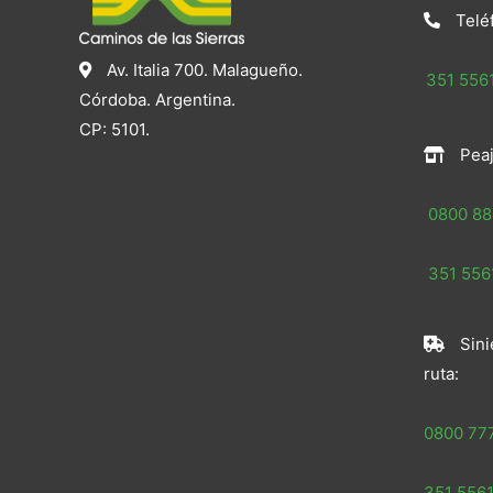
Telé
Av. Italia 700. Malagueño.
351 5561
Córdoba. Argentina.
CP: 5101.
Peaj
0800 88
351 5561
Sini
ruta:
0800 77
351 5561