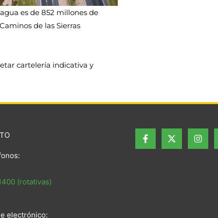
ncagua es de 852 millones de
Caminos de las Sierras
etar cartelería indicativa y
TO
fonos:
400 (rotativas)
e electrónico: