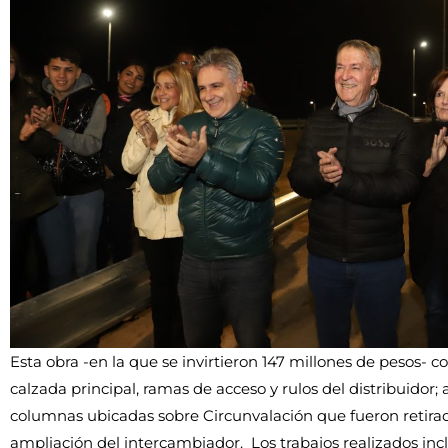
Esta obra -en la que se invirtieron 147 millones de pesos- co
calzada principal, ramas de acceso y rulos del distribuidor; 
columnas ubicadas sobre Circunvalación que fueron retirad
ampliación del intercambiador. Los trabajos realizados incl