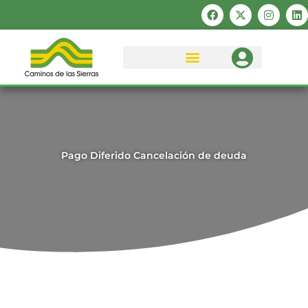
F
X
I
L
Ir
a
-
n
i
al
c
t
s
n
e
w
t
k
contenido
b
i
a
e
o
t
g
d
o
t
r
i
k
e
a
n
r
m
Pago Diferido Cancelación de deuda