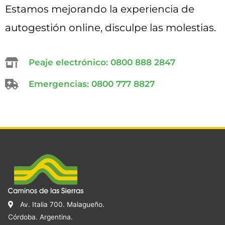
Estamos mejorando la experiencia de
autogestión online, disculpe las molestias.
Peaje electrónico: 0800 888 2847
Emergencias: 0800 777 8827
Av. Italia 700. Malagueño.
Córdoba. Argentina.