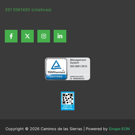
351 5561450 (rotativas)
Copyright © 2026 Caminos de las Sierras | Powered by
Grupo EON