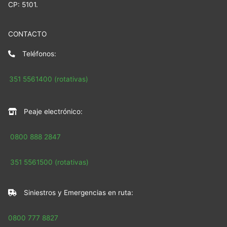
CP: 5101.
CONTACTO
Teléfonos:
351 5561400 (rotativas)
Peaje electrónico:
0800 888 2847
351 5561500 (rotativas)
Siniestros y Emergencias en ruta:
0800 777 8827