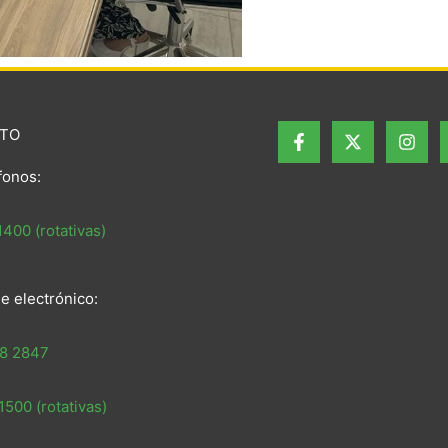
TO
fonos:
400 (rotativas)
e electrónico:
8 2847
500 (rotativas)