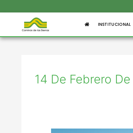
Ir
al
contenido
INSTITUCIONAL
14 De Febrero De
Circunvalación: