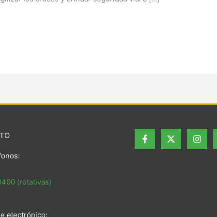
TO
fonos:
400 (rotativas)
e electrónico: