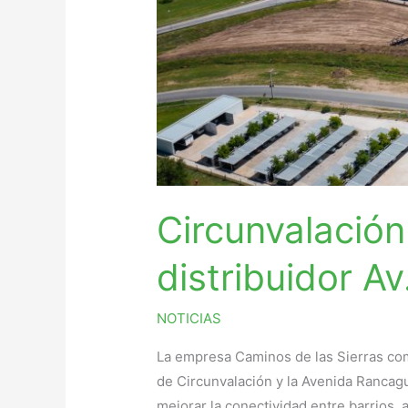
Circunvalación
distribuidor A
NOTICIAS
La empresa Caminos de las Sierras come
de Circunvalación y la Avenida Rancag
mejorar la conectividad entre barrios, a