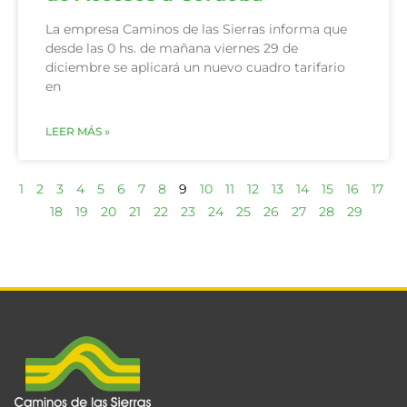
La empresa Caminos de las Sierras informa que
desde las 0 hs. de mañana viernes 29 de
diciembre se aplicará un nuevo cuadro tarifario
en
LEER MÁS »
1
2
3
4
5
6
7
8
9
10
11
12
13
14
15
16
17
18
19
20
21
22
23
24
25
26
27
28
29